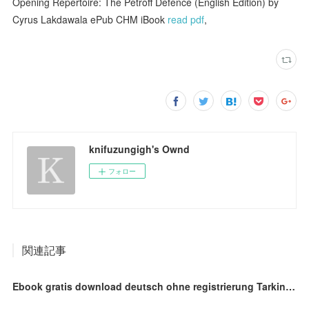
Opening Repertoire: The Petroff Defence (English Edition) by
Cyrus Lakdawala ePub CHM iBook
read pdf
,
knifuzungigh's Ownd
フォロー
関連記事
Ebook gratis download deutsch ohne registrierung Tarkin: Star Wars (English Edition)