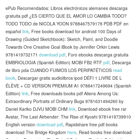
ePub Recomendados: Libros electrónicos alemanes descarga
gratuita pdf ¿ES CIERTO QUE EL AMOR LO CAMBIA TODO?
TODO TODO de NICOLA YOON 9788467579178 PDB PDF en
español
link
, Free books download for android 100 Days of
Drawing (Guided Sketchbook): Sketch, Paint, and Doodle
Towards One Creative Goal iBook by Jennifer Orkin Lewis
9781419732171
download pdf
, Foro ebooks descarga gratuita
EMBRIOLOGIA (Spanish Edition) MOBI FB2 RTF
pdf
, Descarga
de libro pda CUANDO FUIMOS LOS PERIPATÉTICOS
read
book
, Descargar gratis audiolibros ipod DÉFI 1 LIVRE DE L
ÉLÈVE + CD VERSION PREMIUM A1 9788417249694 (Spanish
Edition)
link
, Free downloads books pdf Aliens Among Us:
Extraordinary Portraits of Ordinary Bugs 9781631494260 by
Daniel Kariko DJVU MOBI CHM
link
, Download ebook free rar
Avatar, The Last Airbender: The Rise of Kyoshi 9781419739910
English version
download pdf
, Rapidshare free pdf books
download The Bridge Kingdom
here
, Read books free download