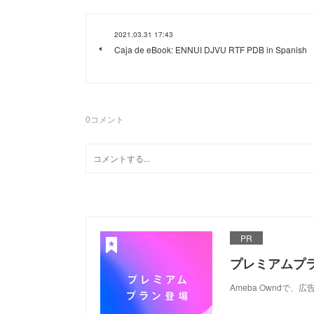
2021.03.31 17:43
Caja de eBook: ENNUI DJVU RTF PDB in Spanish
0
コメント
PR
プレミアムプ
Ameba Ownd