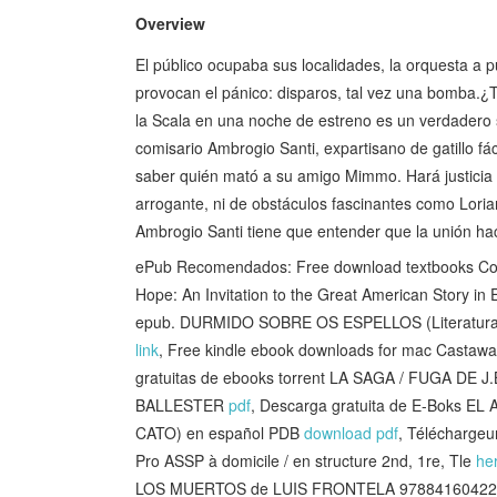
Overview
El público ocupaba sus localidades, la orquesta 
provocan el pánico: disparos, tal vez una bomba.¿
la Scala en una noche de estreno es un verdadero sa
comisario Ambrogio Santi, expartisano de gatillo fáci
saber quién mató a su amigo Mimmo. Hará justici
arrogante, ni de obstáculos fascinantes como Lori
Ambrogio Santi tiene que entender que la unión hac
ePub Recomendados: Free download textbooks C
Hope: An Invitation to the Great American Story in 
epub. DURMIDO SOBRE OS ESPELLOS (Literatura
link
, Free kindle ebook downloads for mac Castawa
gratuitas de ebooks torrent LA SAGA / FUGA D
BALLESTER
pdf
, Descarga gratuita de E-Boks 
CATO) en español PDB
download pdf
, Téléchargeu
Pro ASSP à domicile / en structure 2nd, 1re, Tle
he
LOS MUERTOS de LUIS FRONTELA 9788416042258