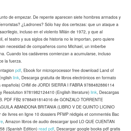
a punto de empezar. De repente aparecen siete hombres armados y
Terroristas? ¿Ladrones? Sólo hay dos certezas: que un ataque a
crilegio, incluso en el violento Milán de 1972, y que al
l, el teatro y sus siglos de historia no le importan, pero quiere
a sin necesidad de compañeros como Michael, un imberbe
ana. Cuando los cadáveres comienzan a acumularse, incluso
e la fuerza.
ontagion
pdf
, Ebook for microprocessor free download Land of
English
link
, Descarga gratuita de libros electrónicos en formato
 española) CHM de JORDI SIERRA I FABRA 9788482886114
y Resolution 9781982124410 (English literature)
link
, Descargas
E J.B. PDF FB2 9788491814016 de GONZALO TORRENTE
EL AGUILA ABANDONA BRITANIA (LIBRO V DE QUINTO LICINIO
r de livres en ligne 10 dossiers PFMP rédigés et commentés Bac
re
, Amazon libros de audio descargar ipod LO QUE CUENTAN
 (Spanish Edition)
read pdf
, Descargar google books pdf gratis