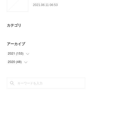
2021.06.11 06:53
カテゴリ
アーカイブ
2021
(
153
)
2020
(
48
(
27
)
)
(
33
)
(
18
)
(
30
)
(
30
)
(
24
)
(
27
)
(
12
)